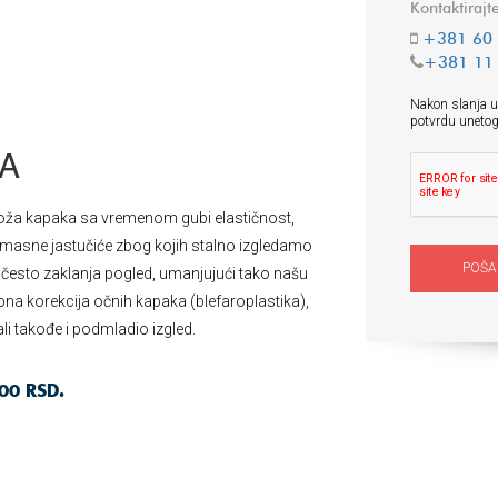
Kontaktirajt
+381 60 
+381 11 
Nakon slanja up
potvrdu unetog
A
 koža kapaka sa vremenom gubi elastičnost,
 i masne jastučiće zbog kojih stalno izgledamo
često zaklanja pogled, umanjujući tako našu
na korekcija očnih kapaka (blefaroplastika),
li takođe i podmladio izgled.
00 RSD.