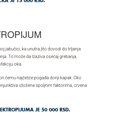
KA JE 15 000 RSD.
TROPIJUM
j jabučici, ka unutra,što dovodi do trljanja
anja. To može da Izaziva osećaj grebanja,
nfekciju oka.
a, pri čemu najčešće pogađa donji kapak. Oko
onjunktiva izložena spoljnim faktorima, crvena
EKTROPIJUMA JE 50 000 RSD.