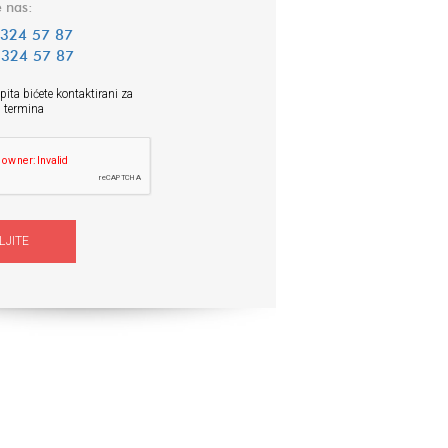
e nas:
324 57 87
324 57 87
ita bićete kontaktirani za
 termina