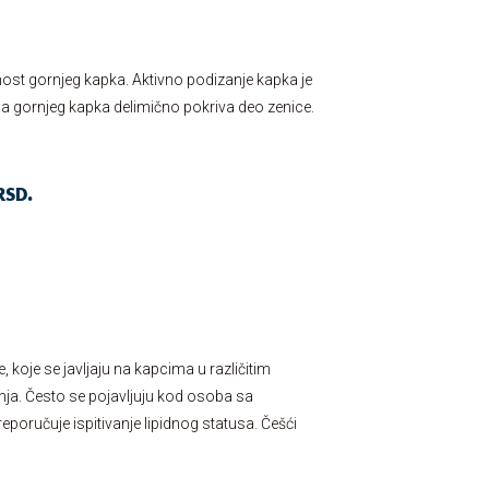
nost gornjeg kapka. Aktivno podizanje kapka je
ica gornjeg kapka delimično pokriva deo zenice.
RSD.
koje se javljaju na kapcima u različitim
nja. Često se pojavljuju kod osoba sa
oručuje ispitivanje lipidnog statusa. Češći