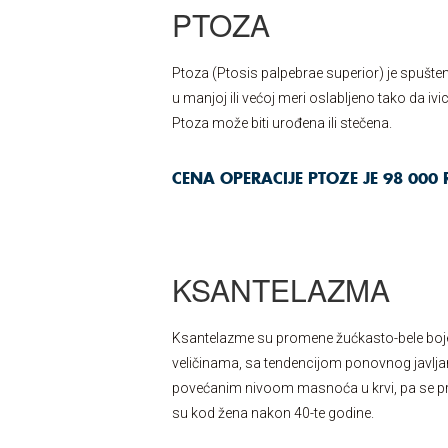
PTOZA
Ptoza (Ptosis palpebrae superior) je spušte
u manjoj ili većoj meri oslabljeno tako da iv
Ptoza može biti urođena ili stečena.
CENA OPERACIJE PTOZE JE 98 000 
KSANTELAZMA
Ksantelazme su promene žućkasto-bele boje, 
veličinama, sa tendencijom ponovnog javlja
povećanim nivoom masnoća u krvi, pa se prep
su kod žena nakon 40-te godine.