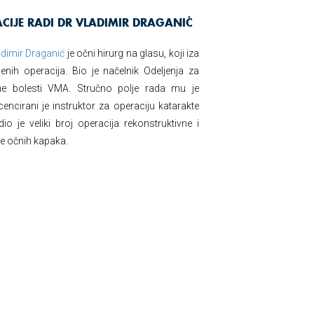
CIJE RADI DR VLADIMIR DRAGANIĆ
adimir Draganić
je očni hirurg na glasu, koji iza
ih operacija. Bio je načelnik Odeljenja za
čne bolesti VMA. Stručno polje rada mu je
icencirani je instruktor za operaciju katarakte
je veliki broj operacija rekonstruktivne i
je očnih kapaka.