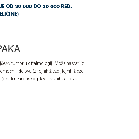
E OD 20 000 DO 30 000 RSD.
LIČINE)
PAKA
ešći tumor u oftalmologiji. Može nastati iz
pomoćnih delova (znojnih žlezdi, lojnih žlezdi i
išića ili neuronskog tkiva, krvnih sudova …