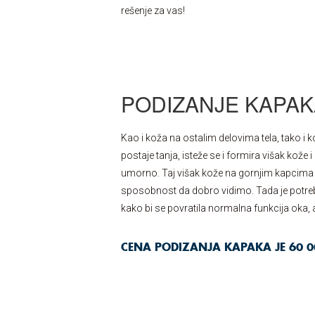
rešenje za vas!
PODIZANJE KAPAK
Kao i koža na ostalim delovima tela, tako i
postaje tanja, isteže se i formira višak kože
umorno. Taj višak kože na gornjim kapcima 
sposobnost da dobro vidimo. Tada je potreb
kako bi se povratila normalna funkcija oka, a
CENA PODIZANJA KAPAKA JE 60 0