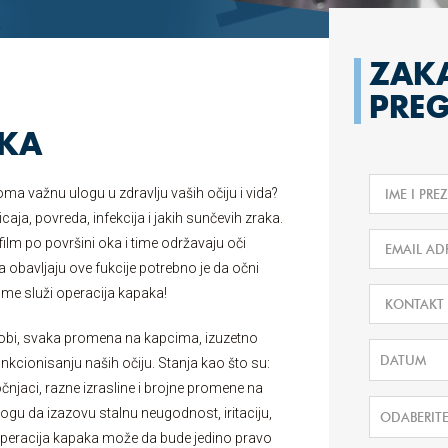
ZAKA
PREG
AKA
eoma važnu ulogu u zdravlju vaših očiju i vida?
ticaja, povreda, infekcija i jakih sunčevih zraka.
lm po površini oka i time održavaju oči
da obavljaju ove fukcije potrebno je da očni
ome služi operacija kapaka!
sobi, svaka promena na kapcima, izuzetno
nkcionisanju naših očiju. Stanja kao što su:
njaci, razne izrasline i brojne promene na
ogu da izazovu stalnu neugodnost, iritaciju,
ODABERIT
, operacija kapaka može da bude jedino pravo