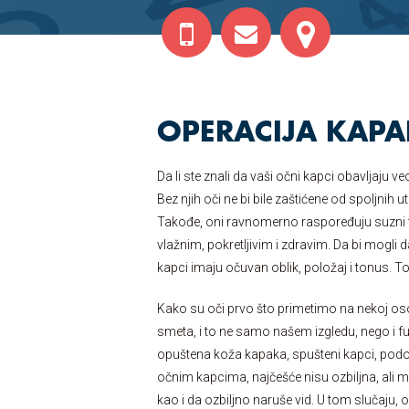
OPERACIJA KAP
Da li ste znali da vaši očni kapci obavljaju v
Bez njih oči ne bi bile zaštićene od spoljnih u
Takođe, oni ravnomerno raspoređuju suzni fi
vlažnim, pokretljivim i zdravim. Da bi mogli 
kapci imaju očuvan oblik, položaj i tonus. T
Kako su oči prvo što primetimo na nekoj o
smeta, i to ne samo našem izgledu, nego i fu
opuštena koža kapaka, spušteni kapci, podoč
očnim kapcima, najčešće nisu ozbiljna, ali m
kao i da ozbiljno naruše vid. U tom slučaju