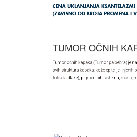
CENA UKLANJANJA KSANTELAZMI J
(ZAVISNO OD BROJA PROMENA I VE
TUMOR OČNIH KA
Tumor očnih kapaka (Tumor palpebra) je najč
svih struktura kapaka: kože epitelije i njenih 
folikula dlake), pigmentnih sistema, masti, m