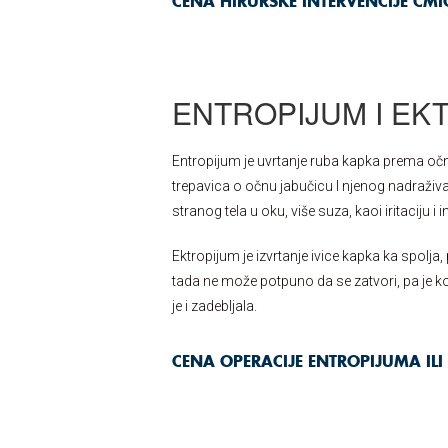
CENA HIRURŠKE INTERVENCIJE ČMIČ
ENTROPIJUM I EK
Entropijum je uvrtanje ruba kapka prema očno
trepavica o očnu jabučicu I njenog nadraživ
stranog tela u oku, više suza, kaoi iritaciju i i
Ektropijum je izvrtanje ivice kapka ka spolj
tada ne može potpuno da se zatvori, pa je k
je i zadebljala.
CENA OPERACIJE ENTROPIJUMA ILI 