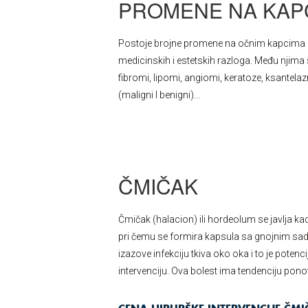
PROMENE NA KAP
Postoje brojne promene na očnim kapcima ko
medicinskih i estetskih razloga. Među njima 
fibromi, lipomi, angiomi, keratoze, ksantel
(maligni I benigni)...
ČMIČAK
Čmičak (halacion) ili hordeolum se javlja kada
pri čemu se formira kapsula sa gnojnim sad
izazove infekciju tkiva oko oka i to je poten
intervenciju. Ova bolest ima tendenciju pono