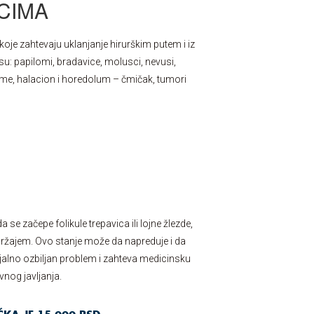
CIMA
je zahtevaju uklanjanje hirurškim putem i iz
su: papilomi, bradavice, molusci, nevusi,
azme, halacion i horedolum – čmičak, tumori
 se začepe folikule trepavica ili lojne žlezde,
ržajem. Ovo stanje može da napreduje i da
cijalno ozbiljan problem i zahteva medicinsku
vnog javljanja.